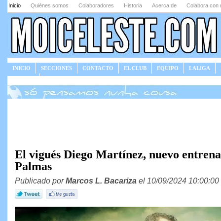
Inicio
Quiénes somos
Colaboradores
Historia
Acerca de
Colabora con 
INICIO
SECCIONES
CONTACTO
EL CLUB
EQUIPO
LALIGA
JUEGOS
El vigués Diego Martínez, nuevo entren
Palmas
Publicado por
Marcos L. Bacariza
el 10/09/2024 10:00:00 