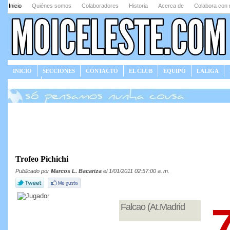
Inicio
Quiénes somos
Colaboradores
Historia
Acerca de
Colabora con 
INICIO
SECCIONES
CONTACTO
EL CLUB
EQUIPO
LALIGA
JUEGOS
Trofeo Pichichi
Publicado por
Marcos L. Bacariza
el 1/01/2011 02:57:00 a. m.
Falcao (At.Madrid