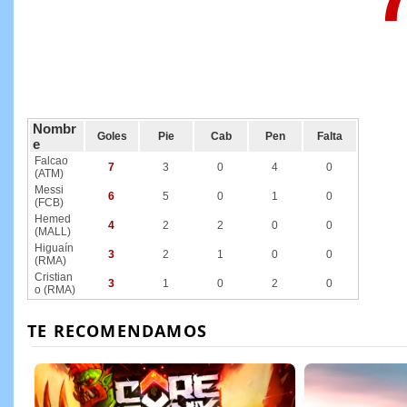
Nombr
Goles
Pie
Cab
Pen
Falta
e
Falcao
7
3
0
4
0
(ATM)
Messi
6
5
0
1
0
(FCB)
Hemed
4
2
2
0
0
(MALL)
Higuaín
3
2
1
0
0
(RMA)
Cristian
3
1
0
2
0
o (RMA)