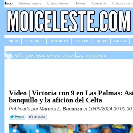
Inicio
Quiénes somos
Colaboradores
Historia
Acerca de
Colabora con 
INICIO
SECCIONES
CONTACTO
EL CLUB
EQUIPO
LALIGA
JUEGOS
Vídeo | Victoria con 9 en Las Palmas: As
banquillo y la afición del Celta
Publicado por
Marcos L. Bacariza
el 10/09/2024 09:00:00 