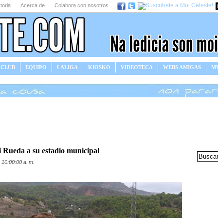
toria
Acerca de
Colabora con nosotros
 CLUB
EQUIPO
LALIGA
KIOSKO
VIDEOTECA
WEBS AMIGAS
MV
 Rueda a su estadio municipal
 10:00:00 a. m.