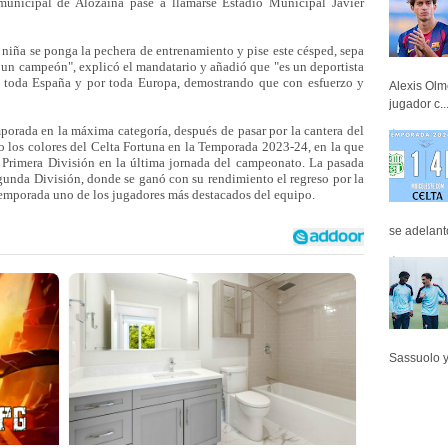
o municipal de Alozaina pase a llamarse Estadio Municipal Javier
iña se ponga la pechera de entrenamiento y pise este césped, sepa
un campeón", explicó el mandatario y añadió que "es un deportista
 toda España y por toda Europa, demostrando que con esfuerzo y
Alexis Olm
jugador c..
orada en la máxima categoría, después de pasar por la cantera del
o los colores del Celta Fortuna en la Temporada 2023-24, en la que
 Primera División en la última jornada del campeonato. La pasada
unda División, donde se ganó con su rendimiento el regreso por la
 temporada uno de los jugadores más destacados del equipo.
se adelant
Sassuolo y 