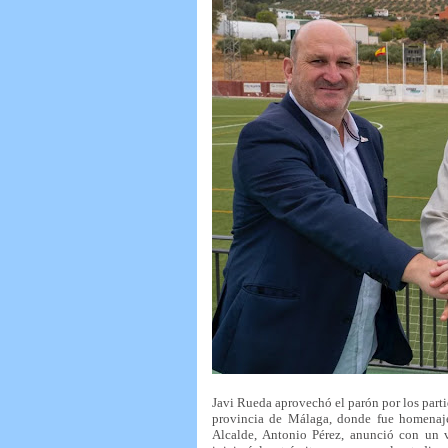
Javi Rueda aprovechó el parón por los partid
provincia de Málaga, donde fue homenaj
Alcalde, Antonio Pérez, anunció con un v