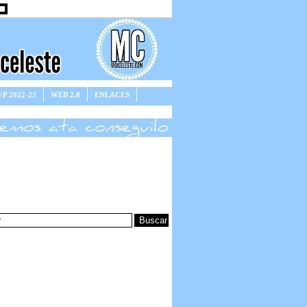
P 2022-23
WEB 2.0
ENLACES