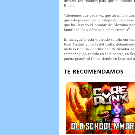
iniciará los trámites para que el estadi
Rueda.
"Queremos que cada vez que un niño o una n
que está jugando en el campo donde creció 
que ha llevado el nombre de Alozaina por
humildad los sueños se pueden cumplir".
El malagueño está viviendo su primera temp
Real Madrid y por la del Celta, defendiend
incluso tuvo la oportunidad de debutar en
campaña jugó cedido en el Albacete, en Seg
puerta grande al Celta, siendo en la actual