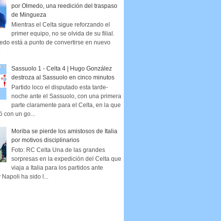
por Olmedo, una reedición del traspaso
de Mingueza
Mientras el Celta sigue reforzando el
primer equipo, no se olvida de su filial.
edo está a punto de convertirse en nuevo
.
Sassuolo 1 - Celta 4 | Hugo González
destroza al Sassuolo en cinco minutos
Partido loco el disputado esta tarde-
noche ante el Sassuolo, con una primera
parte claramente para el Celta, en la que
ó con un go...
Moriba se pierde los amistosos de Italia
por motivos disciplinarios
Foto: RC Celta Una de las grandes
sorpresas en la expedición del Celta que
viaja a Italia para los partidos ante
Napoli ha sido l...