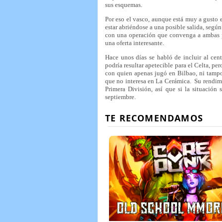
sus esquemas.
Por eso el vasco, aunque está muy a gusto 
estar abriéndose a una posible salida, según
con una operación que convenga a ambas pa
una oferta interesante.
Hace unos días se habló de incluir al cen
podría resultar apetecible para el Celta, pe
con quien apenas jugó en Bilbao, ni tampoc
que no interesa en La Cerámica. Su rendimi
Primera División, así que si la situación
septiembre.