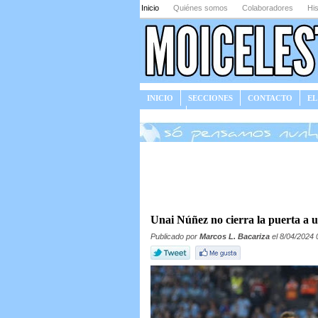
Inicio
Quiénes somos
Colaboradores
His
INICIO
SECCIONES
CONTACTO
EL
JUEGOS
Unai Núñez no cierra la puerta a u
Publicado por
Marcos L. Bacariza
el 8/04/2024 