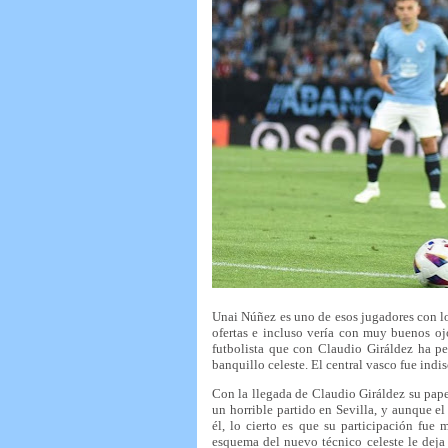
Unai Núñez es uno de esos jugadores con los
ofertas e incluso vería con muy buenos ojo
futbolista que con Claudio Giráldez ha pe
banquillo celeste. El central vasco fue ind
Con la llegada de Claudio Giráldez su pape
un horrible partido en Sevilla, y aunque e
él, lo cierto es que su participación fue
esquema del nuevo técnico celeste le deja 