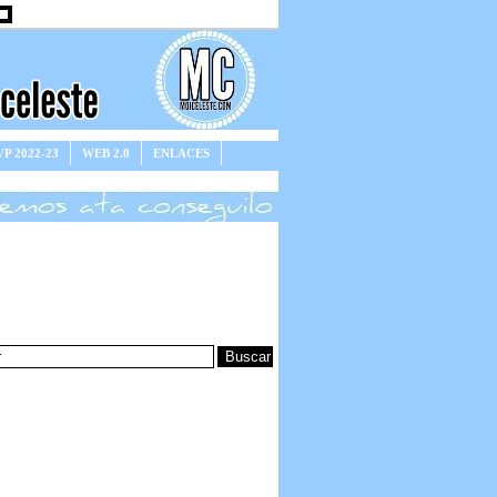
P 2022-23
WEB 2.0
ENLACES