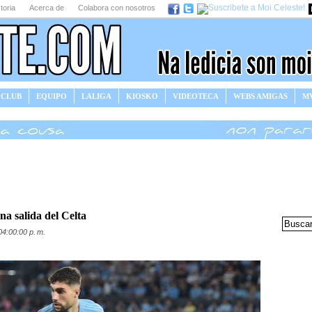
toria
Acerca de
Colabora con nosotros
 CLUB
EQUIPO
LALIGA
KIOSKO
VIDEOTECA
WEBS AMIGAS
MV
na salida del Celta
04:00:00 p. m.