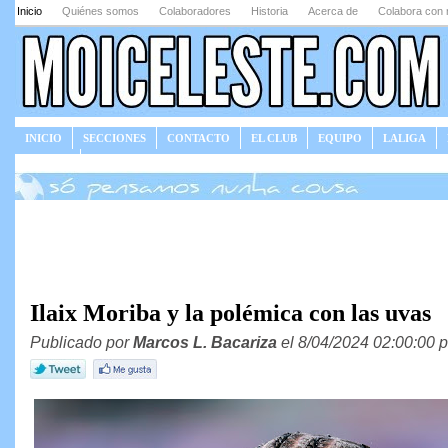
Inicio
Quiénes somos
Colaboradores
Historia
Acerca de
Colabora con 
INICIO
SECCIONES
CONTACTO
EL CLUB
EQUIPO
LALIGA
JUEGOS
Ilaix Moriba y la polémica con las uvas
Publicado por
Marcos L. Bacariza
el 8/04/2024 02:00:00 p