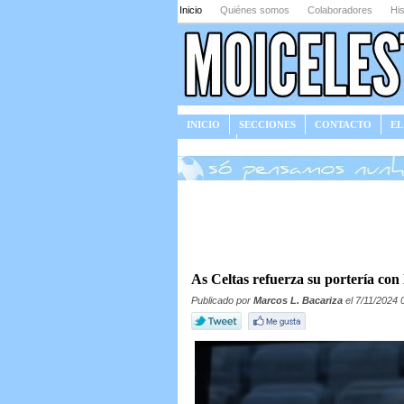
Inicio
Quiénes somos
Colaboradores
His
INICIO
SECCIONES
CONTACTO
EL
JUEGOS
As Celtas refuerza su portería con
Publicado por
Marcos L. Bacariza
el 7/11/2024 