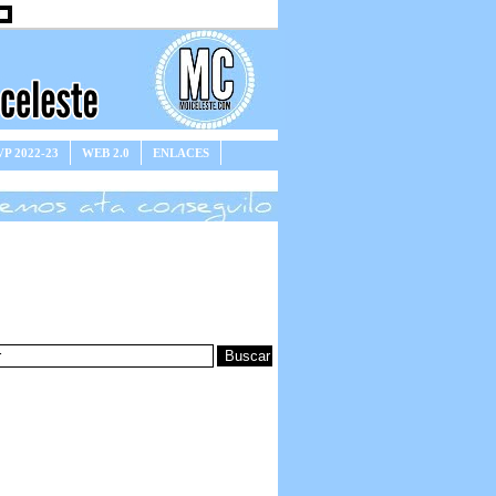
P 2022-23
WEB 2.0
ENLACES