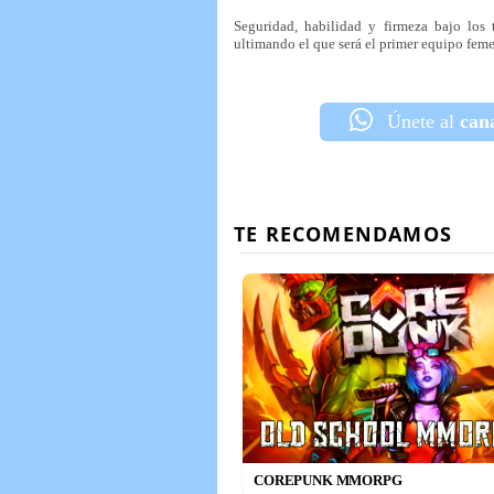
Seguridad, habilidad y firmeza bajo los 
ultimando el que será el primer equipo feme
Únete al
can
COREPUNK MMORPG