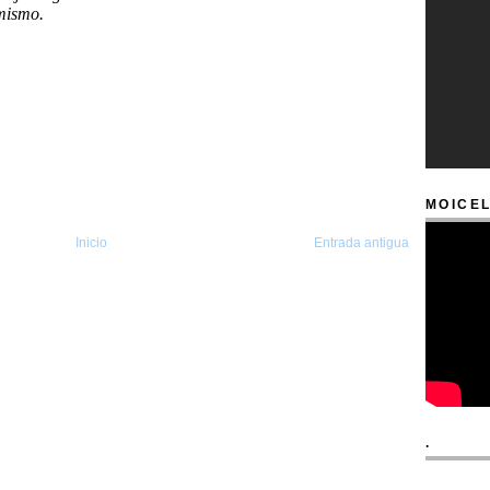
MOICEL
Inicio
Entrada antigua
.