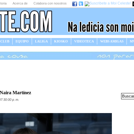
toria
Acerca de
Colabora con nosotros
 CLUB
EQUIPO
LALIGA
KIOSKO
VIDEOTECA
WEBS AMIGAS
MV
 Naira Martínez
07:30:00 p. m.