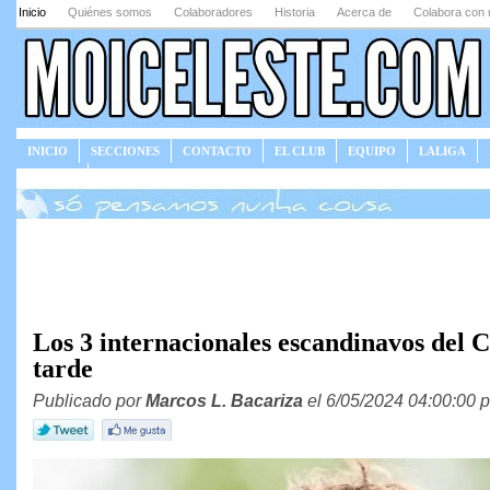
Inicio
Quiénes somos
Colaboradores
Historia
Acerca de
Colabora con 
INICIO
SECCIONES
CONTACTO
EL CLUB
EQUIPO
LALIGA
JUEGOS
Los 3 internacionales escandinavos del C
tarde
Publicado por
Marcos L. Bacariza
el 6/05/2024 04:00:00 p