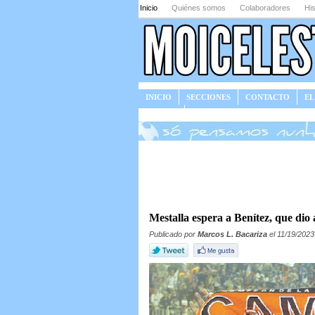
Inicio
Quiénes somos
Colaboradores
His
INICIO
SECCIONES
CONTACTO
EL
JUEGOS
Mestalla espera a Benítez, que dio
Publicado por
Marcos L. Bacariza
el 11/19/2023