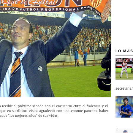
LO MÁS
secretaría 
a recibir el próximo sábado con el encuentro entre el Valencia y el
 que en su última visita agradeció con una enorme pancarta haber
ados "los mejores años" de sus vidas.