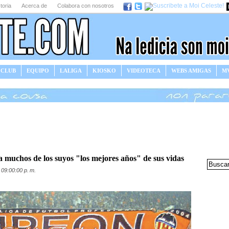
toria
Acerca de
Colabora con nosotros
 CLUB
EQUIPO
LALIGA
KIOSKO
VIDEOTECA
WEBS AMIGAS
MV
 a muchos de los suyos "los mejores años" de sus vidas
 09:00:00 p. m.