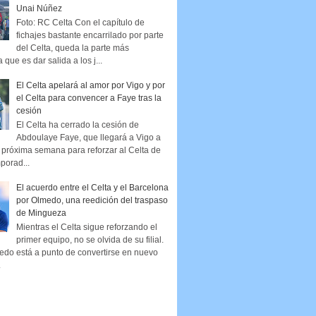
Unai Núñez
Foto: RC Celta Con el capítulo de
fichajes bastante encarrilado por parte
del Celta, queda la parte más
que es dar salida a los j...
El Celta apelará al amor por Vigo y por
el Celta para convencer a Faye tras la
cesión
El Celta ha cerrado la cesión de
Abdoulaye Faye, que llegará a Vigo a
la próxima semana para reforzar al Celta de
porad...
El acuerdo entre el Celta y el Barcelona
por Olmedo, una reedición del traspaso
de Mingueza
Mientras el Celta sigue reforzando el
primer equipo, no se olvida de su filial.
edo está a punto de convertirse en nuevo
.