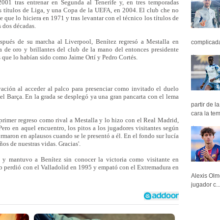
001 tras entrenar en Segunda al Tenerife y, en tres temporadas
os títulos de Liga, y una Copa de la UEFA, en 2004. El club che no
ue lo hiciera en 1971 y tras levantar con el técnico los títulos de
s dos décadas.
spués de su marcha al Liverpool, Benítez regresó a Mestalla en
complicada 
a de oro y brillantes del club de la mano del entonces presidente
s que lo habían sido como Jaime Ortí y Pedro Cortés.
ación al acceder al palco para presenciar como invitado el duelo
 el Barça. En la grada se desplegó ya una gran pancarta con el lema
partir de 
cara la tem
rimer regreso como rival a Mestalla y lo hizo con el Real Madrid,
Pero en aquel encuentro, los pitos a los jugadores visitantes según
rmaron en aplausos cuando se le presentó a él. En el fondo sur lucía
ños de nuestras vidas. Gracias'.
y mantuvo a Benítez sin conocer la victoria como visitante en
lub perdió con el Valladolid en 1995 y empató con el Extremadura en
Alexis Olm
jugador c..