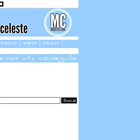
P 2022-23
WEB 2.0
ENLACES