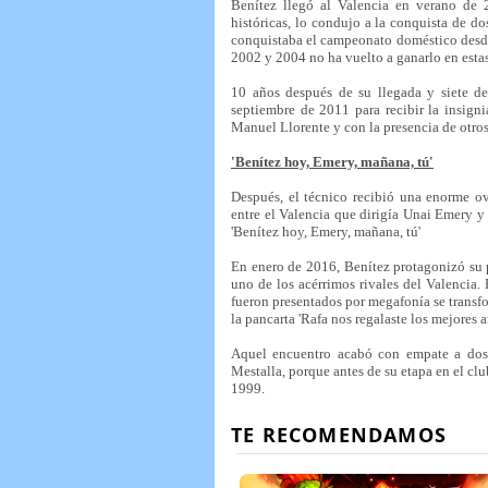
Benítez llegó al Valencia en verano de 2
históricas, lo condujo a la conquista de d
conquistaba el campeonato doméstico desde q
2002 y 2004 no ha vuelto a ganarlo en esta
10 años después de su llegada y siete de
septiembre de 2011 para recibir la insigni
Manuel Llorente y con la presencia de otro
'Benítez hoy, Emery, mañana, tú'
Después, el técnico recibió una enorme ov
entre el Valencia que dirigía Unai Emery y
'Benítez hoy, Emery, mañana, tú'
En enero de 2016, Benítez protagonizó su p
uno de los acérrimos rivales del Valencia. 
fueron presentados por megafonía se transfo
la pancarta 'Rafa nos regalaste los mejores a
Aquel encuentro acabó con empate a dos 
Mestalla, porque antes de su etapa en el c
1999.