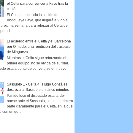
el Celta para convencer a Faye tras la
cesión
El Celta ha cerrado la cesión de
Abdoulaye Faye, que llegará a Vigo a
la próxima semana para reforzar al Celta de
porad...
El acuerdo entre el Celta y el Barcelona
por Olmedo, una reedición del traspaso
de Mingueza
Mientras el Celta sigue reforzando el
primer equipo, no se olvida de su filial.
edo está a punto de convertirse en nuevo
.
Sassuolo 1 - Celta 4 | Hugo González
destroza al Sassuolo en cinco minutos
Partido loco el disputado esta tarde-
noche ante el Sassuolo, con una primera
parte claramente para el Celta, en la que
ó con un go...