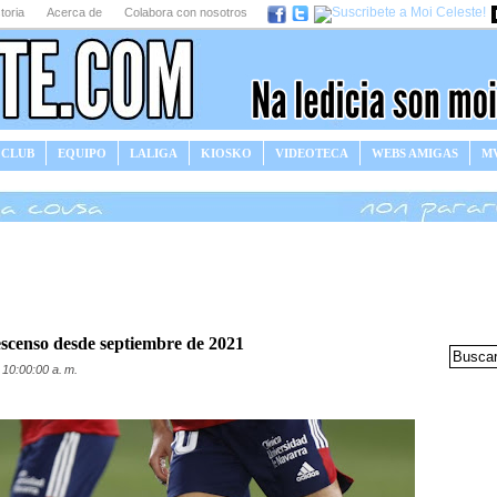
toria
Acerca de
Colabora con nosotros
 CLUB
EQUIPO
LALIGA
KIOSKO
VIDEOTECA
WEBS AMIGAS
MV
escenso desde septiembre de 2021
 10:00:00 a. m.