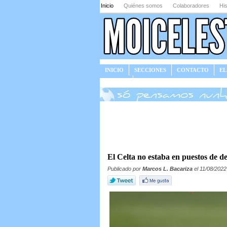
Inicio
Quiénes somos
Colaboradores
His
INICIO
SECCIONES
CONTACTO
EL
JUEGOS
El Celta no estaba en puestos de d
Publicado por
Marcos L. Bacariza
el 11/08/2022