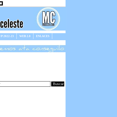
P 2022-23
WEB 2.0
ENLACES