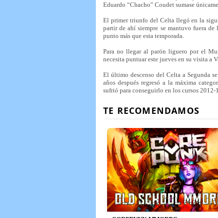
Eduardo “Chacho” Coudet sumase únicament
El primer triunfo del Celta llegó en la sigu
partir de ahí siempre se mantuvo fuera de l
punto más que esta temporada.
Para no llegar al parón liguero por el M
necesita puntuar este jueves en su visita a 
El último descenso del Celta a Segunda s
años después regresó a la máxima categor
sufrió para conseguirlo en los cursos 2012