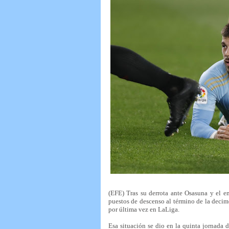
(EFE) Tras su derrota ante Osasuna y el em
puestos de descenso al término de la decim
por última vez en LaLiga.
Esa situación se dio en la quinta jornada 