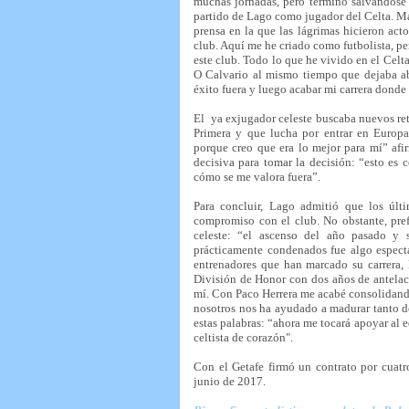
muchas jornadas, pero terminó salvándose 
partido de Lago como jugador del Celta. Más
prensa en la que las lágrimas hicieron act
club. Aquí me he criado como futbolista, p
este club. Todo lo que he vivido en el Celta
O Calvario al mismo tiempo que dejaba abie
éxito fuera y luego acabar mi carrera donde
El ya exjugador celeste buscaba nuevos ret
Primera y que lucha por entrar en Europa
porque creo que era lo mejor para mí” af
decisiva para tomar la decisión: “esto es 
cómo se me valora fuera”.
Para concluir, Lago admitió que los úl
compromiso con el club. No obstante, pref
celeste: “el ascenso del año pasado y 
prácticamente condenados fue algo especta
entrenadores que han marcado su carrera,
División de Honor con dos años de antela
mí. Con Paco Herrera me acabé consolidando
nosotros nos ha ayudado a madurar tanto d
estas palabras: “ahora me tocará apoyar al
celtista de corazón".
Con el Getafe firmó un contrato por cuatro
junio de 2017.