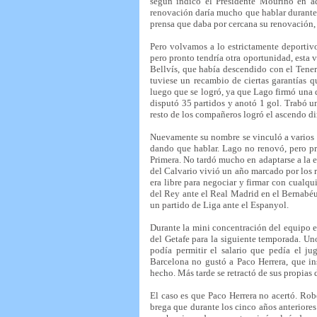
según indico el Presidente Mouriño en a
renovación daría mucho que hablar durante 
prensa que daba por cercana su renovación, 
Pero volvamos a lo estrictamente deportiv
pero pronto tendría otra oportunidad, esta v
Bellvís, que había descendido con el Tener
tuviese un recambio de ciertas garantías qu
luego que se logró, ya que Lago firmó una 
disputó 35 partidos y anotó 1 gol. Trabó u
resto de los compañeros logró el ascendo di
Nuevamente su nombre se vinculó a varios e
dando que hablar. Lago no renovó, pero pre
Primera. No tardó mucho en adaptarse a la e
del Calvario vivió un año marcado por los r
era libre para negociar y firmar con cualqu
del Rey ante el Real Madrid en el Bernabéu
un partido de Liga ante el Espanyol.
Durante la mini concentración del equipo e
del Getafe para la siguiente temporada. Un
podía permitir el salario que pedía el j
Barcelona no gustó a Paco Herrera, que in
hecho. Más tarde se retractó de sus propias 
El caso es que Paco Herrera no acertó. Ro
brega que durante los cinco años anteriores