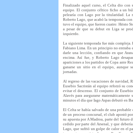
Finalizado aquel curso, el Celta dio con
equipo. El conjunto céltico ficho a un b
pelearía con Lago por la titularidad. La
Roberto Lago, que acabó la temporada con 
tuvo el equipo, que fueron cuatro: Hristo
a pesar de que su debut en Liga se pro
izquierdo.
La siguiente temporada fue más compleja. 
Fabiano Lima. En un principio no entraba e
darle una lección, confiando en que Aran
encima. Así fue, y Roberto Lago desapa
apariciones a los partidos de Copa ante Re
ganarse un sitio en el equipo, aunque se
jornadas.
Al regreso de las vacaciones de navidad, R
Eusebio Sacristán al equipo reforzó su cond
evitar el descenso. El conjunto de Eusebio
Alavés para asegurarse matemáticamente s
minutos el día que Iago Aspas debutó en Bal
El Celta se había salvado de una probable
de un proceso concursal, el club apostó po
su apuesta por A Madroa, parte del futuro d
cedido por parte del Arsenal, y que debería
Lago, que sufrió un golpe de calor en el p