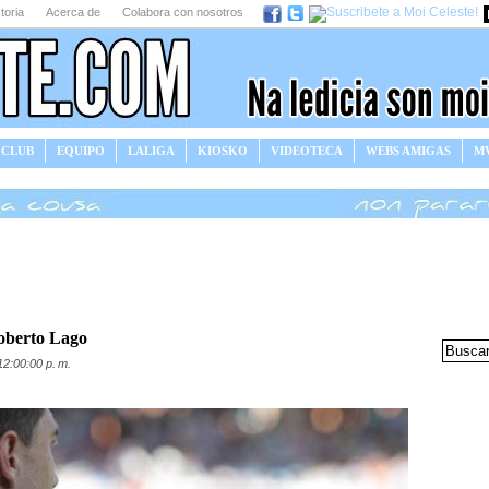
toria
Acerca de
Colabora con nosotros
 CLUB
EQUIPO
LALIGA
KIOSKO
VIDEOTECA
WEBS AMIGAS
MV
Roberto Lago
12:00:00 p. m.