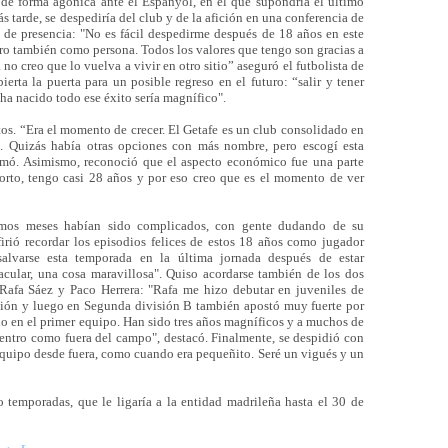
de forma agónica ante el Espanyol, en el que supondría el último
 tarde, se despediría del club y de la afición en una conferencia de
o de presencia: "No es fácil despedirme después de 18 años en este
ero también como persona. Todos los valores que tengo son gracias a
 no creo que lo vuelva a vivir en otro sitio” aseguró el futbolista de
rta la puerta para un posible regreso en el futuro: “salir y tener
 ha nacido todo ese éxito sería magnífico".
os. “Era el momento de crecer. El Getafe es un club consolidado en
. Quizás había otras opciones con más nombre, pero escogí esta
irmó. Asimismo, reconoció que el aspecto económico fue una parte
corto, tengo casi 28 años y por eso creo que es el momento de ver
timos meses habían sido complicados, con gente dudando de su
irió recordar los episodios felices de estos 18 años como jugador
salvarse esta temporada en la última jornada después de estar
cular, una cosa maravillosa". Quiso acordarse también de los dos
 Rafa Sáez y Paco Herrera: "Rafa me hizo debutar en juveniles de
ción y luego en Segunda división B también apostó muy fuerte por
 en el primer equipo. Han sido tres años magníficos y a muchos de
entro como fuera del campo", destacó. Finalmente, se despidió con
 equipo desde fuera, como cuando era pequeñito. Seré un vigués y un
 temporadas, que le ligaría a la entidad madrileña hasta el 30 de