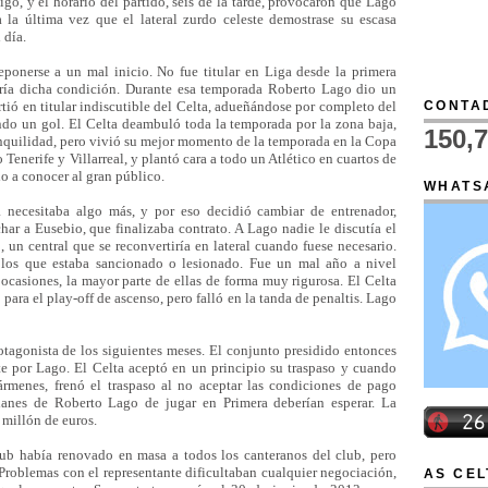
igo, y el horario del partido, seis de la tarde, provocaron que Lago
a la última vez que el lateral zurdo celeste demostrase su escasa
l día.
onerse a un mal inicio. No fue titular en Liga desde la primera
ería dicha condición. Durante esa temporada Roberto Lago dio un
CONTAD
tió en titular indiscutible del Celta, adueñándose por completo del
ndo un gol. El Celta deambuló toda la temporada por la zona baja,
150,
nquilidad, pero vivió su mejor momento de la temporada en la Copa
enerife y Villarreal, y plantó cara a todo un Atlético en cuartos de
io a conocer al gran público.
WHATS
a necesitaba algo más, y por eso decidió cambiar de entrenador,
ar a Eusebio, que finalizaba contrato. A Lago nadie le discutía el
, un central que se reconvertiría en lateral cuando fuese necesario.
 los que estaba sancionado o lesionado. Fue un mal año a nivel
 ocasiones, la mayor parte de ellas de forma muy rigurosa. El Celta
 para el play-off de ascenso, pero falló en la tanda de penaltis. Lago
otagonista de los siguientes meses. El conjunto presidido entonces
e por Lago. El Celta aceptó en un principio su traspaso y cuando
ármenes, frenó el traspaso al no aceptar las condiciones de pago
lanes de Roberto Lago de jugar en Primera deberían esperar. La
 millón de euros.
lub había renovado en masa a todos los canteranos del club, pero
Problemas con el representante dificultaban cualquier negociación,
AS CEL