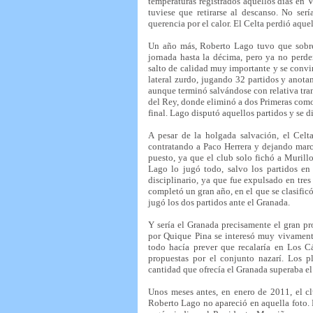
temperaturas registrados aquellos días en V
tuviese que retirarse al descanso. No serí
querencia por el calor. El Celta perdió aque
Un año más, Roberto Lago tuvo que sobrep
jornada hasta la décima, pero ya no perd
salto de calidad muy importante y se convir
lateral zurdo, jugando 32 partidos y anota
aunque terminó salvándose con relativa tra
del Rey, donde eliminó a dos Primeras como T
final. Lago disputó aquellos partidos y se d
A pesar de la holgada salvación, el Celt
contratando a Paco Herrera y dejando march
puesto, ya que el club solo fichó a Murillo
Lago lo jugó todo, salvo los partidos en
disciplinario, ya que fue expulsado en tres
completó un gran año, en el que se clasificó
jugó los dos partidos ante el Granada.
Y sería el Granada precisamente el gran pr
por Quique Pina se interesó muy vivament
todo hacía prever que recalaría en Los C
propuestas por el conjunto nazarí. Los p
cantidad que ofrecía el Granada superaba el
Unos meses antes, en enero de 2011, el c
Roberto Lago no apareció en aquella foto. 