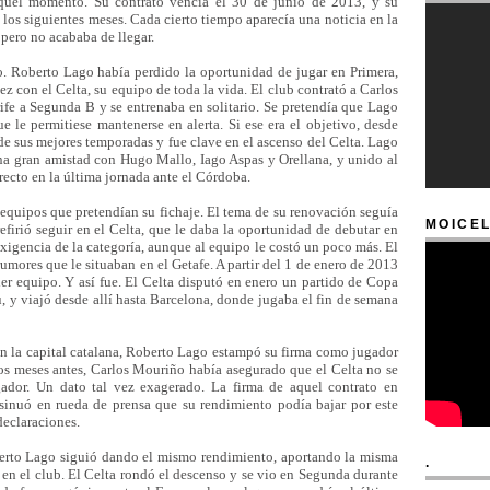
quel momento. Su contrato vencía el 30 de junio de 2013, y su
los siguientes meses. Cada cierto tiempo aparecía una noticia en la
pero no acababa de llegar.
o. Roberto Lago había perdido la oportunidad de jugar en Primera,
ez con el Celta, su equipo de toda la vida. El club contrató a Carlos
ife a Segunda B y se entrenaba en solitario. Se pretendía que Lago
e le permitiese mantenerse en alerta. Si ese era el objetivo, desde
de sus mejores temporadas y fue clave en el ascenso del Celta. Lago
na gran amistad con Hugo Mallo, Iago Aspas y Orellana, y unido al
recto en la última jornada ante el Córdoba.
quipos que pretendían su fichaje. El tema de su renovación seguía
MOICEL
firió seguir en el Celta, que le daba la oportunidad de debutar en
xigencia de la categoría, aunque al equipo le costó un poco más. El
umores que le situaban en el Getafe. A partir del 1 de enero de 2013
ier equipo. Y así fue. El Celta disputó en enero un partido de Copa
, y viajó desde allí hasta Barcelona, donde jugaba el fin de semana
n la capital catalana, Roberto Lago estampó su firma como jugador
os meses antes, Carlos Mouriño había asegurado que el Celta no se
ugador. Un dato tal vez exagerado. La firma de aquel contrato en
sinuó en rueda de prensa que su rendimiento podía bajar por este
declaraciones.
berto Lago siguió dando el mismo rendimiento, aportando la misma
.
 en el club. El Celta rondó el descenso y se vio en Segunda durante