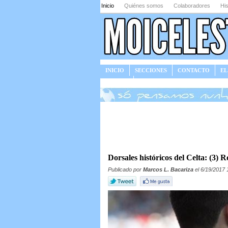
Inicio
Quiénes somos
Colaboradores
His
INICIO
SECCIONES
CONTACTO
EL
JUEGOS
Dorsales históricos del Celta: (3) 
Publicado por
Marcos L. Bacariza
el 6/19/2017 