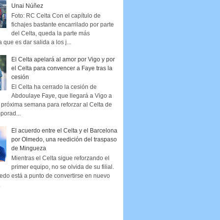
Unai Núñez
Foto: RC Celta Con el capítulo de
fichajes bastante encarrilado por parte
del Celta, queda la parte más
que es dar salida a los j...
El Celta apelará al amor por Vigo y por
el Celta para convencer a Faye tras la
cesión
El Celta ha cerrado la cesión de
Abdoulaye Faye, que llegará a Vigo a
la próxima semana para reforzar al Celta de
porad...
El acuerdo entre el Celta y el Barcelona
por Olmedo, una reedición del traspaso
de Mingueza
Mientras el Celta sigue reforzando el
primer equipo, no se olvida de su filial.
edo está a punto de convertirse en nuevo
.