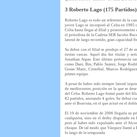
3 Roberto Lago (175 Partidos
Roberto Lago es todo un referente de la cant
joven Lago se incorporó al Celta en 1995 c
Celta hasta llegar al filial y posteriorment
el periodista de la Cadena SER Jacobo Buce
lateral de largo recorrido, gran capacidad f
Su debut con el filial se produjo el 27 de
tierras vascas. Aquel día fue titular y se
Jonathan Aspas. Este último pertenecía tam
como Dani, Bru, Pablo Suárez, Jorge Rodrí
Goran Maric, Cristóbal, Marcos Rodríguez
primer equipo.
A pesar de haber sido siempre lateral izqui
de mediocentro, posición en la que se dese
del Celta. Roberto Lago formó parte del fili
82 partidos, anotando 4 goles. Su debut co
ante el Boavista, en el que actuó en el dobl
El 19 de noviembre de 2006 llegaría su pr
cualquiera, sino en el derby disputado e
pero al haber sido expulsado ante el Alcor
choque. De tal modo que Vázquez llamó a La
lo largo de la temporada.