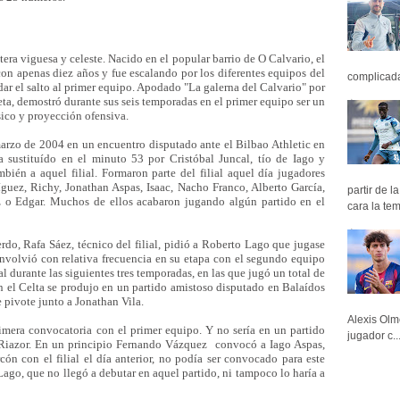
)
era viguesa y celeste. Nacido en el popular barrio de O Calvario, el
on apenas diez años y fue escalando por los diferentes equipos del
complicada 
e dar el salto al primer equipo. Apodado "La galerna del Calvario" por
ta, demostró durante sus seis temporadas en el primer equipo ser un
ísico y proyección ofensiva.
 marzo de 2004 en un encuentro disputado ante el Bilbao Athletic en
ría sustituído en el minuto 53 por Cristóbal Juncal, tío de Iago y
bién a aquel filial. Formaron parte del filial aquel día jugadores
guez, Richy, Jonathan Aspas, Isaac, Nacho Franco, Alberto García,
partir de 
 o Edgar. Muchos de ellos acabaron jugando algún partido en el
cara la tem
erdo, Rafa Sáez, técnico del filial, pidió a Roberto Lago que jugase
nvolvió con relativa frecuencia en su etapa con el segundo equipo
al durante las siguientes tres temporadas, en las que jugó un total de
n el Celta se produjo en un partido amistoso disputado en Balaídos
e pivote junto a Jonathan Vila.
Alexis Olm
imera convocatoria con el primer equipo. Y no sería en un partido
jugador c..
n Riazor. En un principio Fernando Vázquez convocó a Iago Aspas,
cón con el filial el día anterior, no podía ser convocado para este
go, que no llegó a debutar en aquel partido, ni tampoco lo haría a