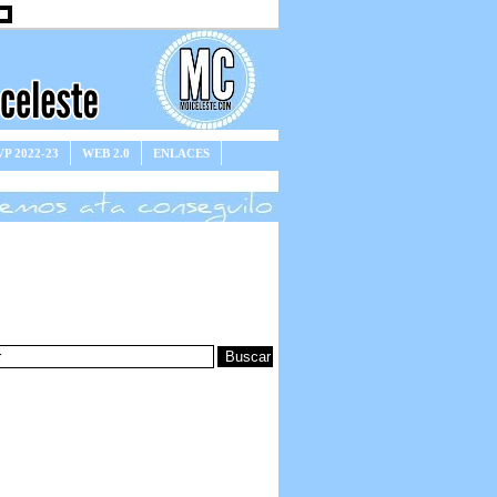
P 2022-23
WEB 2.0
ENLACES