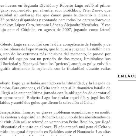
 sus huesos en Segunda División, y Roberto Lago subió al primer
úlgaro recomendado por el entrenador Stoichkov, Peter Zanev, que
 realidad sin embargo fue que Zanev jamás le discutió la plaza a
33 partidos disputados y contando para todos los entrenadores que
 Stoichkov, López Caro, Antonio López y Alejandro Menéndez. Y eso
dujo ante el Córdoba, en agosto de 2007, jugando como lateral
Roberto Lago se encontró con la dura competencia de Fajardo y de
n los planes de Pepe Murcia, que lo puso a jugar en Castellón para
a, uno de los extremos más incisivos del momento, le pasase por
reció del equipo por un periodo de dos meses, limitándose sus
al Sociedad y Espanyol. Ante los "pericos", anotó un gol y volvió a
guiría alternando la suplencia con la titularidad durante varias
ENLAC
oberto Lago ya se había asentado en la titularidad, y la llegada de
ición. Para entonces, el Celta tenía ante sí la dramática batalla de
 llegó a la antepenúltima jornada con la obligación de derrotar al
u permanencia. Roberto Lago fue titular aquel día y jugó los 90
aídos y anotó dos goles que dieron la salvación al Celta.
 desaparición. Inmerso en graves problemas económicas y en medio
r la cantera y depositó en Roberto Lago, uno de los abanderados de
el club. Aún así, se reforzó en verano con Pedro Botelho, que llegó
 disputarle el puesto en el once. El año arrancó mal para el Celta y
artido inaugural disputado en Balaídos ante el Numancia. Las altas