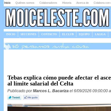
Inicio
Quiénes somos
Colaboradores
Historia
Acerca de
Colabora con 
INICIO
SECCIONES
CONTACTO
EL CLUB
EQUIPO
LALIGA
JUEGOS
Tebas explica cómo puede afectar el asc
al límite salarial del Celta
Publicado por
Marcos L. Bacariza
el 6/09/2026 09:00:00 a