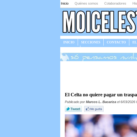
Inicio
Quiénes somos
Colaboradores
His
INICIO
SECCIONES
CONTACTO
EL
JUEGOS
El Celta no quiere pagar un trasp
Publicado por
Marcos L. Bacariza
el 6/03/2026 