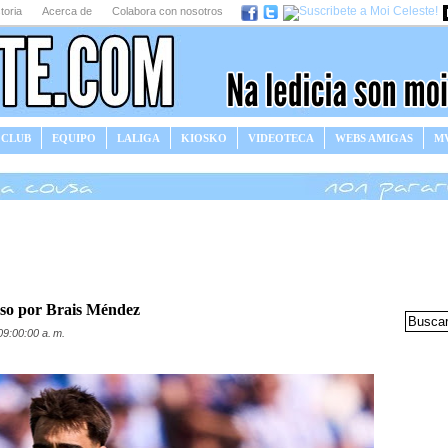
toria
Acerca de
Colabora con nosotros
 CLUB
EQUIPO
LALIGA
KIOSKO
VIDEOTECA
WEBS AMIGAS
MV
aso por Brais Méndez
09:00:00 a. m.