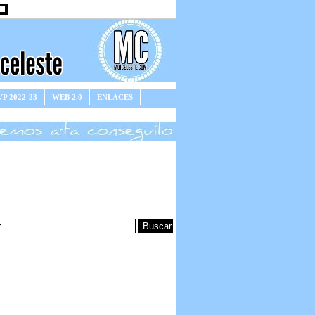
P 2022-23
WEB 2.0
ENLACES