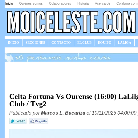
Inicio
Quiénes somos
Colaboradores
Historia
Acerca de
Colabora con 
INICIO
SECCIONES
CONTACTO
EL CLUB
EQUIPO
LALIGA
JUEGOS
Celta Fortuna Vs Ourense (16:00) LaLilg
Club / Tvg2
Publicado por
Marcos L. Bacariza
el 10/11/2025 04:00:00 