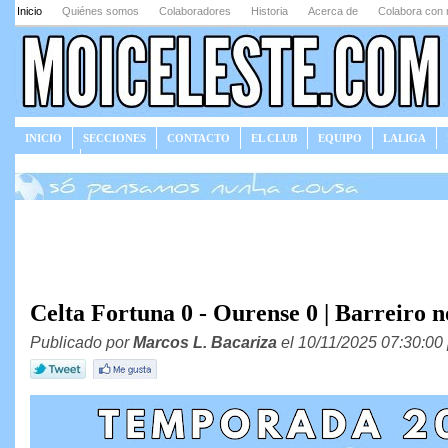
Inicio
Quiénes somos
Colaboradores
Historia
Acerca de
Colabora con 
INICIO
SECCIONES
CONTACTO
EL CLUB
EQUIPO
LALIGA
JUEGOS
Celta Fortuna 0 - Ourense 0 | Barreiro n
Publicado por
Marcos L. Bacariza
el 10/11/2025 07:30:00 