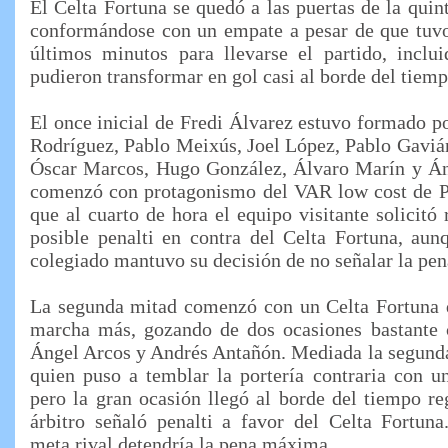
El Celta Fortuna se quedó a las puertas de la quin
conformándose con un empate a pesar de que tuvo
últimos minutos para llevarse el partido, inclu
pudieron transformar en gol casi al borde del tiem
El once inicial de Fredi Álvarez estuvo formado p
Rodríguez, Pablo Meixús, Joel López, Pablo Gaviá
Óscar Marcos, Hugo González, Álvaro Marín y Án
comenzó con protagonismo del VAR low cost de P
que al cuarto de hora el equipo visitante solicitó
posible penalti en contra del Celta Fortuna, aunq
colegiado mantuvo su decisión de no señalar la p
La segunda mitad comenzó con un Celta Fortuna 
marcha más, gozando de dos ocasiones bastante c
Ángel Arcos y Andrés Antañón. Mediada la segunda
quien puso a temblar la portería contraria con u
pero la gran ocasión llegó al borde del tiempo r
árbitro señaló penalti a favor del Celta Fortun
meta rival detendría la pena máxima.