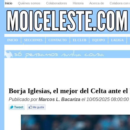
Inicio
Quiénes somos
Colaboradores
Historia
Acerca de
Colabora con 
INICIO
SECCIONES
CONTACTO
EL CLUB
EQUIPO
LALIGA
JUEGOS
Borja Iglesias, el mejor del Celta ante 
Publicado por
Marcos L. Bacariza
el 10/05/2025 08:00:00 