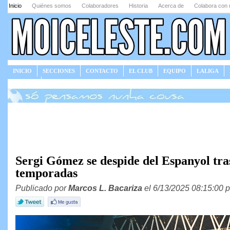
Inicio
Quiénes somos
Colaboradores
Historia
Acerca de
Colabora con 
INICIO
SECCIONES
CONTACTO
EL CLUB
EQUIPO
LALIGA
JUEGOS
Sergi Gómez se despide del Espanyol tra
temporadas
Publicado por
Marcos L. Bacariza
el 6/13/2025 08:15:00 p