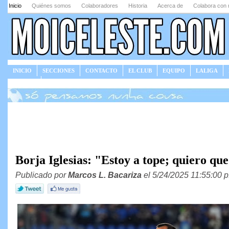
Inicio
Quiénes somos
Colaboradores
Historia
Acerca de
Colabora con 
INICIO
SECCIONES
CONTACTO
EL CLUB
EQUIPO
LALIGA
JUEGOS
Borja Iglesias: "Estoy a tope; quiero q
Publicado por
Marcos L. Bacariza
el 5/24/2025 11:55:00 p