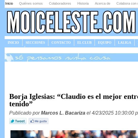
Inicio
Quiénes somos
Colaboradores
Historia
Acerca de
Colabora con 
INICIO
SECCIONES
CONTACTO
EL CLUB
EQUIPO
LALIGA
JUEGOS
Borja Iglesias: “Claudio es el mejor ent
tenido”
Publicado por
Marcos L. Bacariza
el 4/23/2025 10:30:00 p