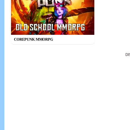
COREPUNK MMORPG
D