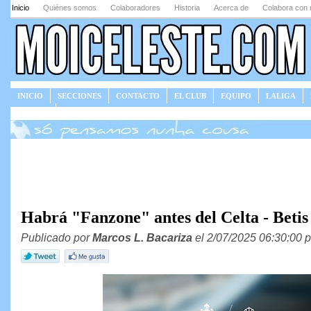
Inicio
Quiénes somos
Colaboradores
Historia
Acerca de
Colabora con 
INICIO
SECCIONES
CONTACTO
EL CLUB
EQUIPO
LALIGA
JUEGOS
Habrá "Fanzone" antes del Celta - Betis
Publicado por
Marcos L. Bacariza
el 2/07/2025 06:30:00 p