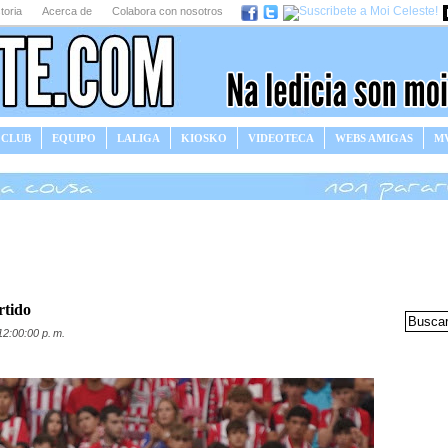
toria
Acerca de
Colabora con nosotros
 CLUB
EQUIPO
LALIGA
KIOSKO
VIDEOTECA
WEBS AMIGAS
MV
rtido
12:00:00 p. m.