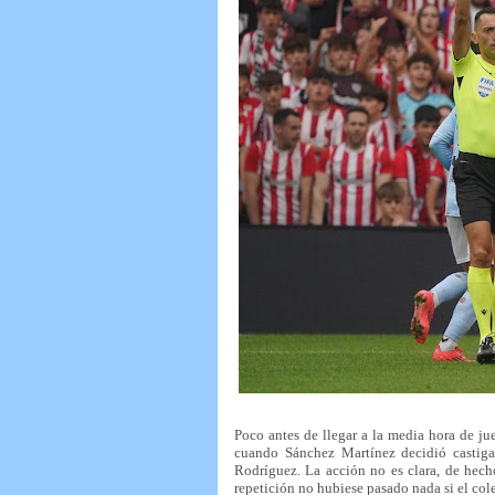
Poco antes de llegar a la media hora de j
cuando Sánchez Martínez decidió castigar
Rodríguez. La acción no es clara, de hecho
repetición no hubiese pasado nada si el col