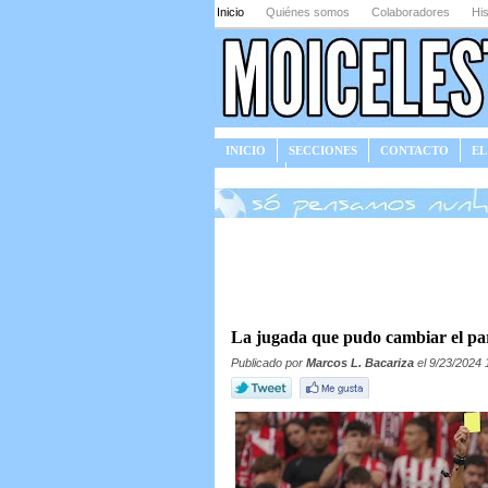
Inicio
Quiénes somos
Colaboradores
His
INICIO
SECCIONES
CONTACTO
EL
JUEGOS
La jugada que pudo cambiar el pa
Publicado por
Marcos L. Bacariza
el 9/23/2024 