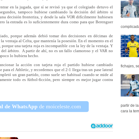
trar en la jugada, que sí se revisó ya que el colegiado detuvo el
segundos, tampoco hubiese cambiando la decisión del árbitro si
una decisión fronteriza, y desde la sala VOR difícilmente hubiesen
ero la entrada es lo suficientemente dura como para que Berenguer
complicada 
egiado, porque además debió tomar dos decisiones en décimas de
r la ventaja al Celta, que mantenía la posesión. En el momento en el
 porque una tarjeta roja es incompatible con la ley de la ventaja. Y
del árbitro. A partir de ahí, no es un fallo clamoroso y el VAR no
tampoco lo hubiera hecho.
ncionar la acción con tarjeta roja el partido hubiese cambiado
fichajes, se
para el Athletic, y recordemos que el 2-1 llega tras un pase lateral
mpletó un gran partido, como suele ser habitual cuando se mide al
mente todo es fútbol-ficción, pero siempre es mejor jugar contra
al de WhatsApp
de moiceleste.com
partir de 
cara la tem