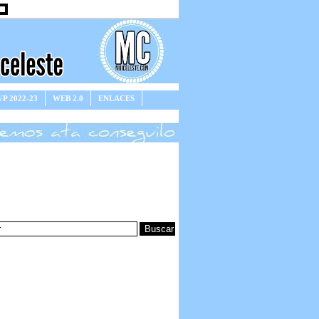
P 2022-23
WEB 2.0
ENLACES