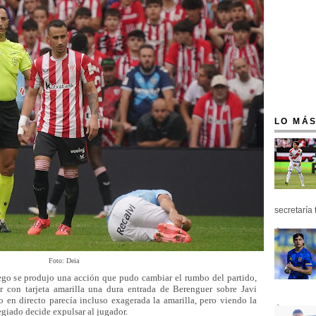
LO MÁS
secretaría 
Foto: Deia
uego se produjo una acción que pudo cambiar el rumbo del partido,
 con tarjeta amarilla una dura entrada de Berenguer sobre Javi
 en directo parecía incluso exagerada la amarilla, pero viendo la
egiado decide expulsar al jugador.