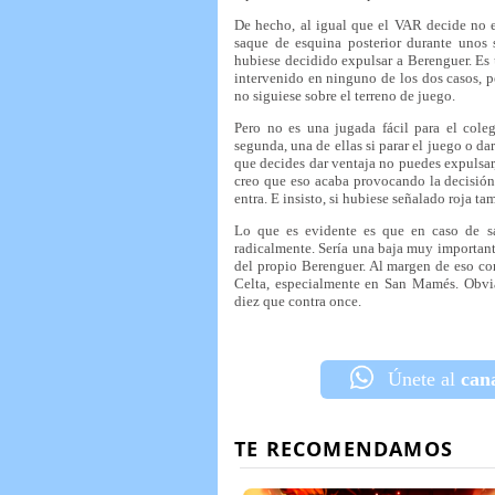
De hecho, al igual que el VAR decide no en
saque de esquina posterior durante unos 
hubiese decidido expulsar a Berenguer. Es 
intervenido en ninguno de los dos casos, p
no siguiese sobre el terreno de juego.
Pero no es una jugada fácil para el col
segunda, una de ellas si parar el juego o da
que decides dar ventaja no puedes expulsar,
creo que eso acaba provocando la decisión 
entra. E insisto, si hubiese señalado roja 
Lo que es evidente es que en caso de sa
radicalmente. Sería una baja muy importante 
del propio Berenguer. Al margen de eso co
Celta, especialmente en San Mamés. Obvia
diez que contra once.
Únete al
can