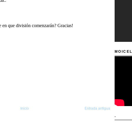
MOICEL
Inicio
Entrada antigua
.