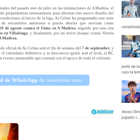
nales del pasado mes de julio en las instalaciones de A Madroa, el
do preparándose intensamente para afrontar este nuevo desafío del
condiciones al inicio de la liga, As Celtas ha programado una serie
 de encuentros amistosos a puerta abierta que servirán como
complicada 
 10 de agosto contra el Umia en A Madroa
, seguido por una cita
to en Villalonga
, y finalmente, por un tercer choque contra Vitoria
 A Madroa.
ido oficial de As Celtas será el fin de semana del
7 de septiembre
, y
l calendario definitivo y se desconoce quién será el rival, el RC
 un evento memorable que contará con el apoyo de todo el celtismo.
partir de 
cara la tem
al de WhatsApp
de moiceleste.com
Alexis Olm
jugador c..