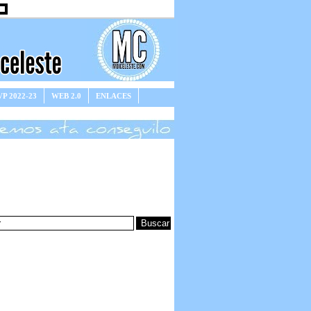
P 2022-23
WEB 2.0
ENLACES