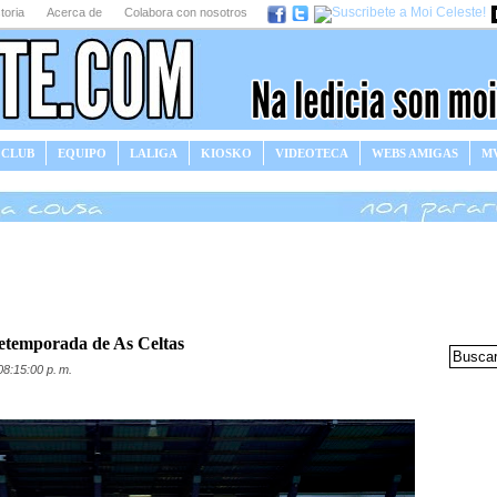
toria
Acerca de
Colabora con nosotros
 CLUB
EQUIPO
LALIGA
KIOSKO
VIDEOTECA
WEBS AMIGAS
MV
pretemporada de As Celtas
08:15:00 p. m.