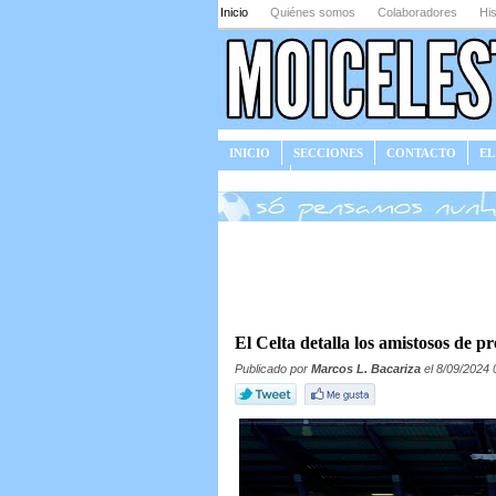
Inicio
Quiénes somos
Colaboradores
His
INICIO
SECCIONES
CONTACTO
EL
JUEGOS
El Celta detalla los amistosos de 
Publicado por
Marcos L. Bacariza
el 8/09/2024 