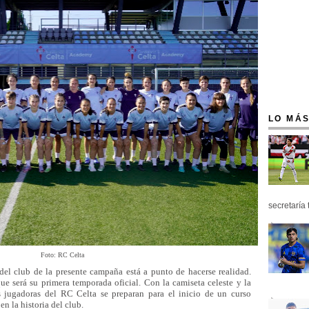
LO MÁS
secretaría 
Foto: RC Celta
el club de la presente campaña está a punto de hacerse realidad.
ue será su primera temporada oficial. Con la camiseta celeste y la
s jugadoras del RC Celta se preparan para el inicio de un curso
en la historia del club.