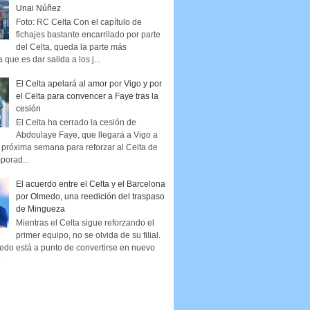
Unai Núñez
Foto: RC Celta Con el capítulo de
fichajes bastante encarrilado por parte
del Celta, queda la parte más
que es dar salida a los j...
El Celta apelará al amor por Vigo y por
el Celta para convencer a Faye tras la
cesión
El Celta ha cerrado la cesión de
Abdoulaye Faye, que llegará a Vigo a
la próxima semana para reforzar al Celta de
porad...
El acuerdo entre el Celta y el Barcelona
por Olmedo, una reedición del traspaso
de Mingueza
Mientras el Celta sigue reforzando el
primer equipo, no se olvida de su filial.
edo está a punto de convertirse en nuevo
.