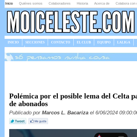
Inicio
Quiénes somos
Colaboradores
Historia
Acerca de
Colabora con 
INICIO
SECCIONES
CONTACTO
EL CLUB
EQUIPO
LALIGA
JUEGOS
Polémica por el posible lema del Celta 
de abonados
Publicado por
Marcos L. Bacariza
el 6/06/2024 09:00:0