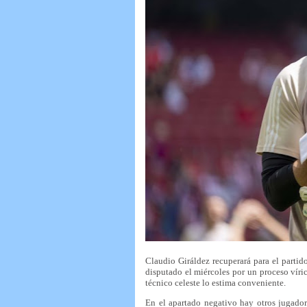
Claudio Giráldez recuperará para el partid
disputado el miércoles por un proceso vírico
técnico celeste lo estima conveniente.
En el apartado negativo hay otros jugador