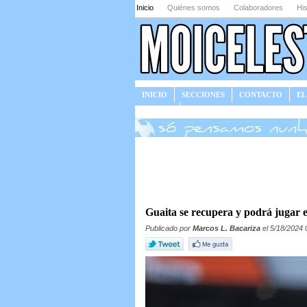
Inicio
Quiénes somos
Colaboradores
His
INICIO
SECCIONES
CONTACTO
EL
JUEGOS
Guaita se recupera y podrá jugar 
Publicado por
Marcos L. Bacariza
el 5/18/2024 