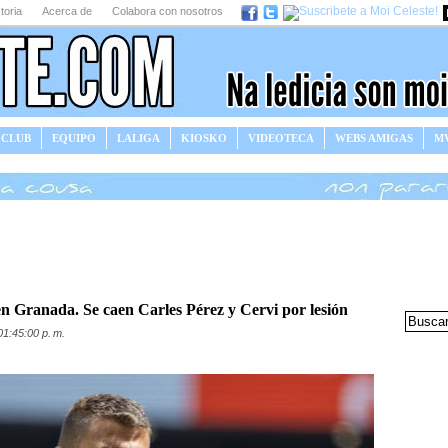
toria
Acerca de
Colabora con nosotros
 CLUB
EQUIPO
LALIGA
KIOSKO
VIDEOTECA
WEBS AMIGAS
MV
en Granada. Se caen Carles Pérez y Cervi por lesión
01:45:00 p. m.