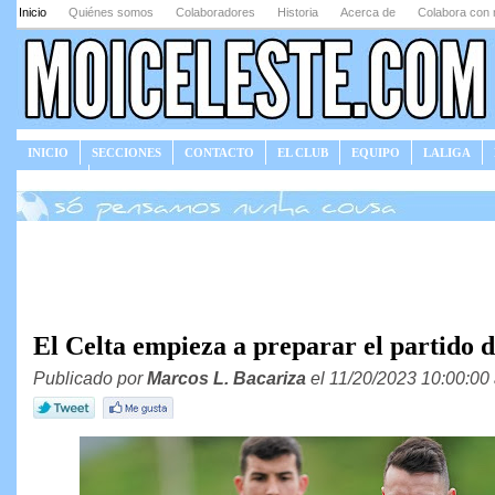
Inicio
Quiénes somos
Colaboradores
Historia
Acerca de
Colabora con 
INICIO
SECCIONES
CONTACTO
EL CLUB
EQUIPO
LALIGA
JUEGOS
El Celta empieza a preparar el partido 
Publicado por
Marcos L. Bacariza
el 11/20/2023 10:00:00 