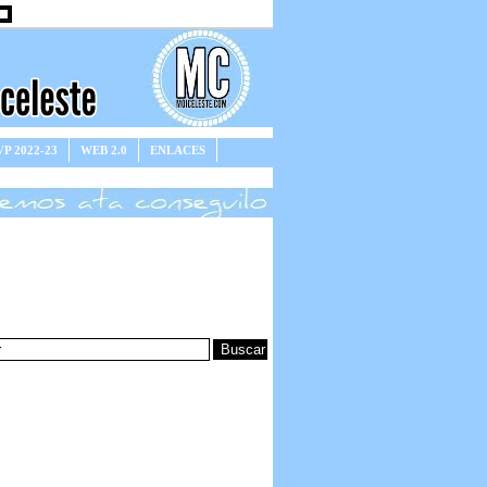
P 2022-23
WEB 2.0
ENLACES