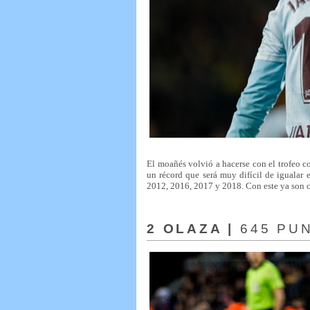
El moañés volvió a hacerse con el trofeo c
un récord que será muy difícil de igualar 
2012, 2016, 2017 y 2018. Con este ya son ci
2 OLAZA |
645 PU