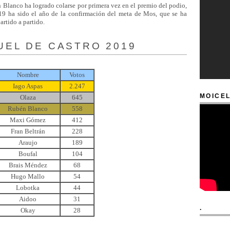
 Blanco ha logrado colarse por primera vez en el premio del podio,
019 ha sido el año de la confirmación del meta de Mos, que se ha
artido a partido.
UEL DE CASTRO 2019
Nombre
Votos
Iago Aspas
2.247
MOICEL
Olaza
645
Rubén Blanco
558
Maxi Gómez
412
Fran Beltrán
228
Araujo
189
Boufal
104
Brais Méndez
68
Hugo Mallo
54
Lobotka
44
Aidoo
31
.
Okay
28