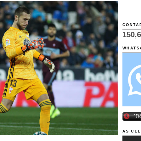
CONTAD
150,
WHATS
AS CEL