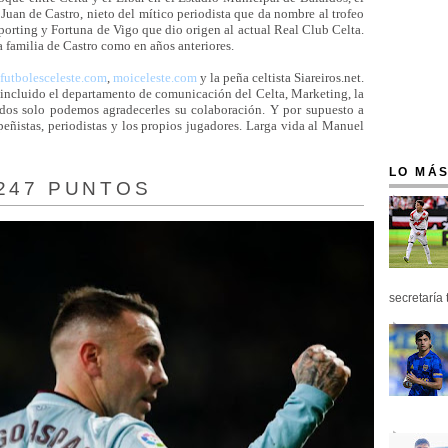
uan de Castro, nieto del mítico periodista que da nombre al trofeo
Sporting y Fortuna de Vigo que dio origen al actual Real Club Celta.
a familia de Castro como en años anteriores.
lfutbolesceleste.com
,
moiceleste.com
y la peña celtista Siareiros.net.
 incluido el departamento de comunicación del Celta, Marketing, la
dos solo podemos agradecerles su colaboración. Y por supuesto a
peñistas, periodistas y los propios jugadores. Larga vida al Manuel
LO MÁS
.247 PUNTOS
secretaría 