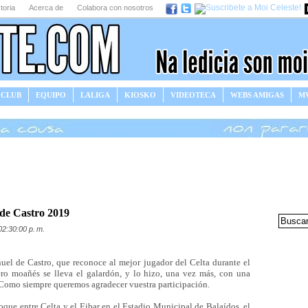
toria
Acerca de
Colabora con nosotros
 CLUB
EQUIPO
LALIGA
KIOSKO
VIDEOTECA
WEBS AMIGAS
MV
 de Castro 2019
02:30:00 p. m.
el de Castro, que reconoce al mejor jugador del Celta durante el
ero moañés se lleva el galardón, y lo hizo, una vez más, con una
 Como siempre queremos agradecer vuestra participación.
hoque entre Celta y el Eibar en el Estadio Municipal de Balaídos, el