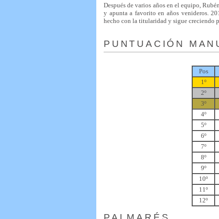
Después de varios años en el equipo, Rubén
y apunta a favorito en años venideros. 2
hecho con la titularidad y sigue creciendo p
PUNTUACIÓN MAN
Pos
1º
2º
3º
4º
5º
6º
7º
8º
9º
10º
11º
12º
PALMARÉS