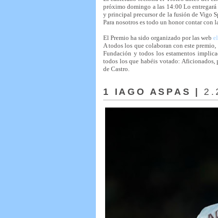
próximo domingo a las 14:00 Lo entregará J
y principal precursor de la fusión de Vigo 
Para nosotros es todo un honor contar con l
El Premio ha sido organizado por las web
e
A todos los que colaboran con este premio,
Fundación y todos los estamentos implica
todos los que habéis votado: Aficionados, 
de Castro.
1 IAGO ASPAS |
2