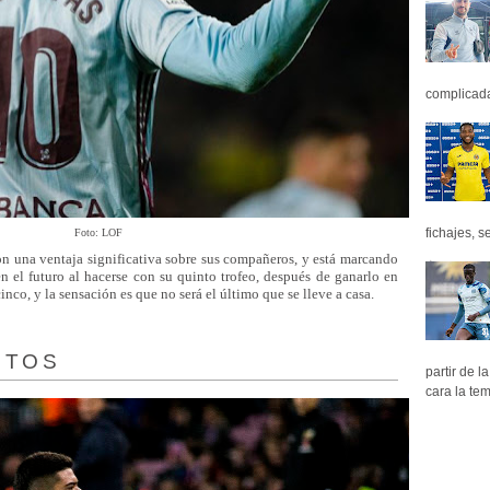
complicada 
fichajes, se
Foto: LOF
on una ventaja significativa sobre sus compañeros, y está marcando
en el futuro al hacerse con su quinto trofeo, después de ganarlo en
nco, y la sensación es que no será el último que se lleve a casa.
NTOS
partir de 
cara la tem