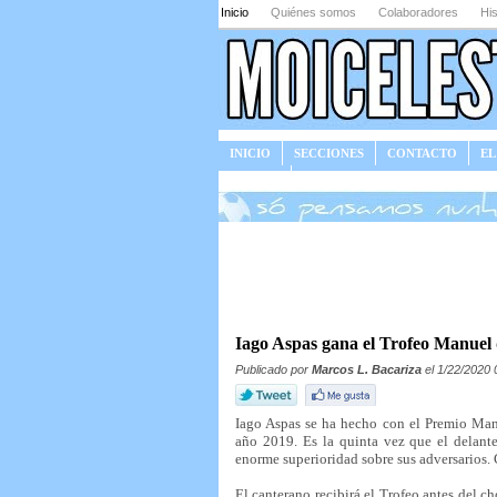
Inicio
Quiénes somos
Colaboradores
His
INICIO
SECCIONES
CONTACTO
EL
JUEGOS
Iago Aspas gana el Trofeo Manuel
Publicado por
Marcos L. Bacariza
el 1/22/2020 
Iago Aspas se ha hecho con el Premio Manu
año 2019. Es la quinta vez que el delant
enorme superioridad sobre sus adversarios.
El canterano recibirá el Trofeo antes del c