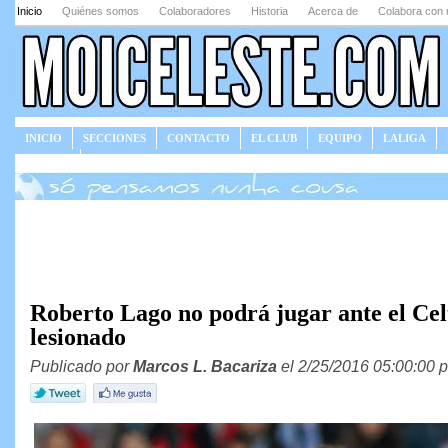
Inicio
Quiénes somos
Colaboradores
Historia
Acerca de
Colabora con 
INICIO
SECCIONES
CONTACTO
EL CLUB
EQUIPO
LALIGA
JUEGOS
Roberto Lago no podrá jugar ante el Celt
lesionado
Publicado por
Marcos L. Bacariza
el 2/25/2016 05:00:00 p