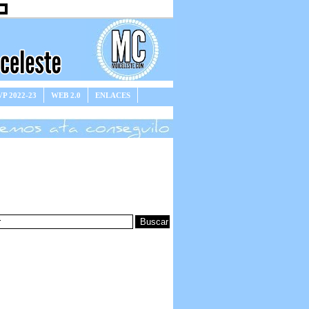
P 2022-23
WEB 2.0
ENLACES