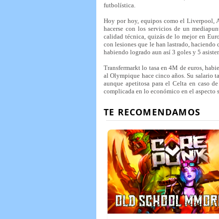
futbolística.
Hoy por hoy, equipos como el Liverpool, 
hacerse con los servicios de un mediapun
calidad técnica, quizás de lo mejor en Euro
con lesiones que le han lastrado, haciendo
habiendo logrado aun así 3 goles y 5 asiste
Transfermarkt lo tasa en 4M de euros, hab
al Olympique hace cinco años. Su salario t
aunque apetitosa para el Celta en caso de 
complicada en lo económico en el aspecto sal