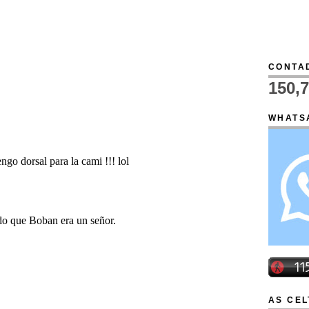
CONTAD
150,
WHATS
AS CEL