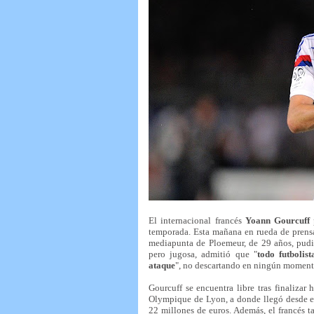
El internacional francés
Yoann Gourcuff
temporada. Esta mañana en rueda de pren
mediapunta de Ploemeur, de 29 años, pudier
pero jugosa, admitió que "
todo futbolis
ataque
", no descartando en ningún momento
Gourcuff se encuentra libre tras finalizar
Olympique de Lyon, a donde llegó desde el
22 millones de euros. Además, el francés t