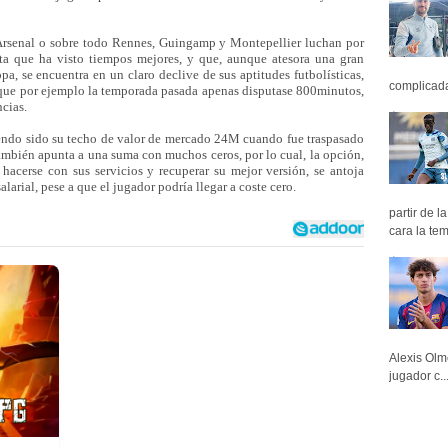
Arsenal o sobre todo Rennes, Guingamp y Montepellier luchan por
ta que ha visto tiempos mejores, y que, aunque atesora una gran
pa, se encuentra en un claro declive de sus aptitudes futbolísticas,
complicada 
 que por ejemplo la temporada pasada apenas disputase 800minutos,
ncias.
iendo sido su techo de valor de mercado 24M cuando fue traspasado
ambién apunta a una suma con muchos ceros, por lo cual, la opción,
hacerse con sus servicios y recuperar su mejor versión, se antoja
arial, pese a que el jugador podría llegar a coste cero.
partir de 
cara la tem
Alexis Olm
jugador c..