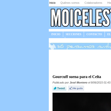
Inicio
Quiénes somos
Colaboradores
His
INICIO
SECCIONES
CONTACTO
EL
JUEGOS
Gourcuff suena para el Celta
Publicado por
José Montero
el 8/06/2015 01:43: