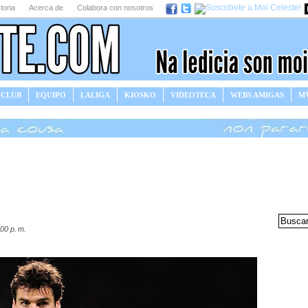
toria
Acerca de
Colabora con nosotros
 CLUB
EQUIPO
LALIGA
KIOSKO
VIDEOTECA
WEBS AMIGAS
MV
00 p. m.