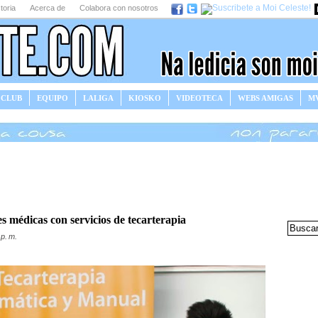
toria
Acerca de
Colabora con nosotros
 CLUB
EQUIPO
LALIGA
KIOSKO
VIDEOTECA
WEBS AMIGAS
MV
s médicas con servicios de tecarterapia
p. m.