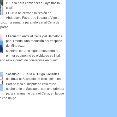
el Celta para convencer a Faye tras la
cesión
El Celta ha cerrado la cesión de
Abdoulaye Faye, que llegará a Vigo a
la próxima semana para reforzar al Celta de
porad...
El acuerdo entre el Celta y el Barcelona
por Olmedo, una reedición del traspaso
de Mingueza
Mientras el Celta sigue reforzando el
primer equipo, no se olvida de su filial.
edo está a punto de convertirse en nuevo
.
Sassuolo 1 - Celta 4 | Hugo González
destroza al Sassuolo en cinco minutos
Partido loco el disputado esta tarde-
noche ante el Sassuolo, con una primera
parte claramente para el Celta, en la que
ó con un go...