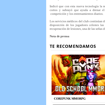
Indicó que con esta nueva tecnología la r
cortos y subrayó que ayuda a drenar el á
competición y los entrenamientos diarios.
Los servicios médicos del club continúan d
disposición de los jugadores celestes la
recuperación de lesiones, una de las señas 
Nota de prensa
COREPUNK MMORPG