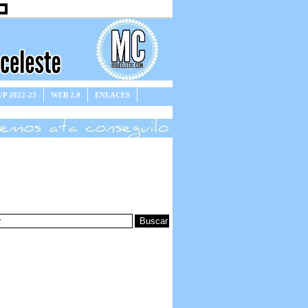
P 2022-23
WEB 2.0
ENLACES