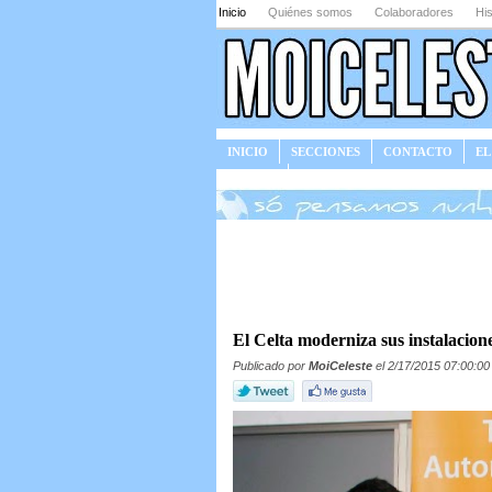
Inicio
Quiénes somos
Colaboradores
His
INICIO
SECCIONES
CONTACTO
EL
JUEGOS
El Celta moderniza sus instalacione
Publicado por
MoiCeleste
el 2/17/2015 07:00:00 