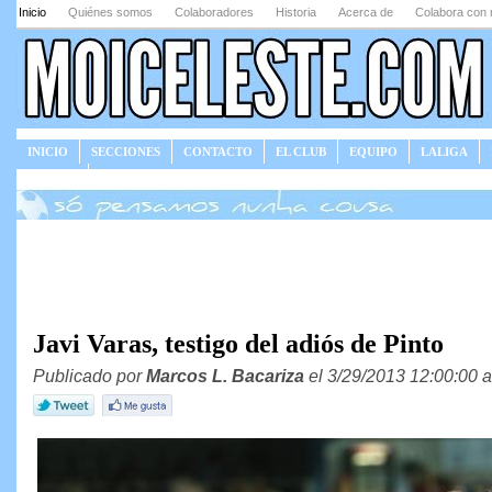
Inicio
Quiénes somos
Colaboradores
Historia
Acerca de
Colabora con 
INICIO
SECCIONES
CONTACTO
EL CLUB
EQUIPO
LALIGA
JUEGOS
Javi Varas, testigo del adiós de Pinto
Publicado por
Marcos L. Bacariza
el 3/29/2013 12:00:00 a