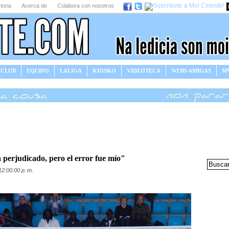
toria
Acerca de
Colabora con nosotros
 CLUB
EQUIPO
LALIGA
KIOSKO
VIDEOTECA
WEBS AMIGAS
MV
 perjudicado, pero el error fue mío"
12:00:00 p. m.