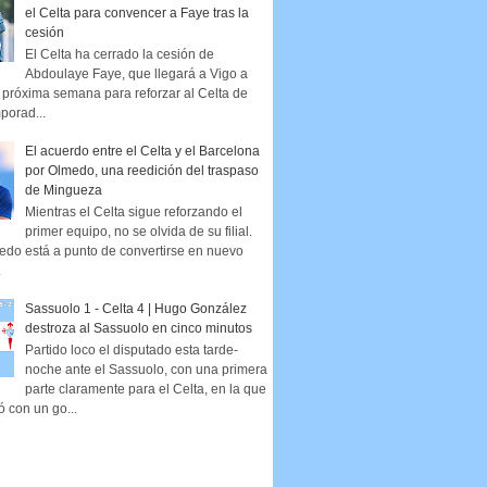
el Celta para convencer a Faye tras la
cesión
El Celta ha cerrado la cesión de
Abdoulaye Faye, que llegará a Vigo a
la próxima semana para reforzar al Celta de
porad...
El acuerdo entre el Celta y el Barcelona
por Olmedo, una reedición del traspaso
de Mingueza
Mientras el Celta sigue reforzando el
primer equipo, no se olvida de su filial.
edo está a punto de convertirse en nuevo
.
Sassuolo 1 - Celta 4 | Hugo González
destroza al Sassuolo en cinco minutos
Partido loco el disputado esta tarde-
noche ante el Sassuolo, con una primera
parte claramente para el Celta, en la que
ó con un go...