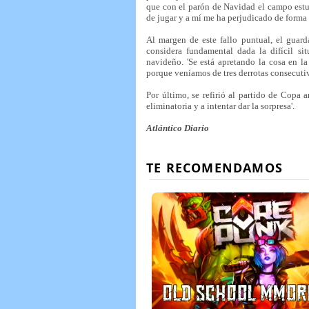
que con el parón de Navidad el campo estuv
de jugar y a mí me ha perjudicado de forma
Al margen de este fallo puntual, el guarda
considera fundamental dada la difícil si
navideño. 'Se está apretando la cosa en l
porque veníamos de tres derrotas consecutiv
Por último, se refirió al partido de Copa 
eliminatoria y a intentar dar la sorpresa'.
Atlántico Diario