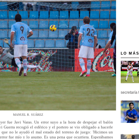
LO MÁS
secretaría 
MANUEL R. SUÁREZ
yer fue Javi Varas. Un error suyo a la hora de despejar el balón
vi Guerra recogió el esférico y el portero se vio obligado a hacerle
e que no le ayudó el mal estado del terreno de juego: 'Hicimos un
 error fue mío y lo asumo. Es una pena que ocurriera. Esperábamos