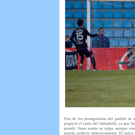
Uno de los protagonistas del partido de a
propició el tanto del Valladolid, ya que Ja
penalti. Varas asume su culpa, aunque cre
partido perfecto defensivamente. El único