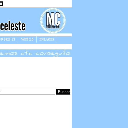
P 2022-23
WEB 2.0
ENLACES