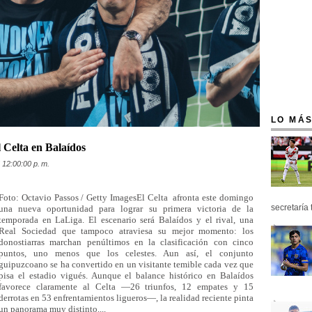
LO MÁS
l Celta en Balaídos
 12:00:00 p. m.
Foto: Octavio Passos / Getty ImagesEl Celta afronta este domingo
secretaría 
una nueva oportunidad para lograr su primera victoria de la
temporada en LaLiga. El escenario será Balaídos y el rival, una
Real Sociedad que tampoco atraviesa su mejor momento: los
donostiarras marchan penúltimos en la clasificación con cinco
puntos, uno menos que los celestes. Aun así, el conjunto
guipuzcoano se ha convertido en un visitante temible cada vez que
pisa el estadio vigués. Aunque el balance histórico en Balaídos
favorece claramente al Celta —26 triunfos, 12 empates y 15
derrotas en 53 enfrentamientos ligueros—, la realidad reciente pinta
un panorama muy distinto....