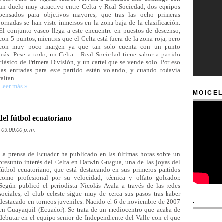
un duelo muy atractivo entre Celta y Real Sociedad, dos equipos
pensados para objetivos mayores, que tras las ocho primeras
jornadas se han visto inmersos en la zona baja de la clasificación.
El conjunto vasco llega a este encuentro en puestos de descenso,
con 5 puntos, mientras que el Celta está fuera de la zona roja, pero
con muy poco margen ya que tan solo cuenta con un punto
más. Pese a todo, un Celta - Real Sociedad tiene sabor a partido
clásico de Primera División, y un cartel que se vende solo. Por eso
las entradas para este partido están volando, y cuando todavía
faltan...
Leer más »
MOICEL
del fútbol ecuatoriano
 09:00:00 p. m.
La prensa de Ecuador ha publicado en las últimas horas sobre un
presunto interés del Celta en Darwin Guagua, una de las joyas del
fútbol ecuatoriano, que está destacando en sus primeros partidos
como profesional por su velocidad, técnica y olfato goleador.
Según publicó el periodista Nicolás Ayala a través de las redes
sociales, el club celeste sigue muy de cerca sus pasos tras haber
.
destacado en torneos juveniles. Nacido el 6 de noviembre de 2007
en Guayaquil (Ecuador). Se trata de un mediocentro que acaba de
debutar en el equipo senior de Independiente del Valle con el que