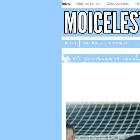
Inicio
Quiénes somos
Colaboradores
His
INICIO
SECCIONES
CONTACTO
EL
JUEGOS