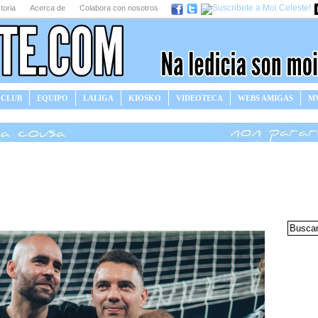
toria
Acerca de
Colabora con nosotros
 CLUB
EQUIPO
LALIGA
KIOSKO
VIDEOTECA
WEBS AMIGAS
MV