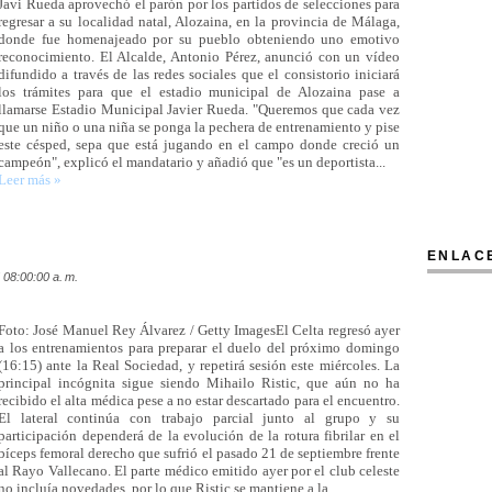
Javi Rueda aprovechó el parón por los partidos de selecciones para
regresar a su localidad natal, Alozaina, en la provincia de Málaga,
donde fue homenajeado por su pueblo obteniendo uno emotivo
reconocimiento. El Alcalde, Antonio Pérez, anunció con un vídeo
difundido a través de las redes sociales que el consistorio iniciará
los trámites para que el estadio municipal de Alozaina pase a
llamarse Estadio Municipal Javier Rueda. "Queremos que cada vez
que un niño o una niña se ponga la pechera de entrenamiento y pise
este césped, sepa que está jugando en el campo donde creció un
campeón", explicó el mandatario y añadió que "es un deportista...
Leer más »
ENLAC
 08:00:00 a. m.
Foto: José Manuel Rey Álvarez / Getty ImagesEl Celta regresó ayer
a los entrenamientos para preparar el duelo del próximo domingo
(16:15) ante la Real Sociedad, y repetirá sesión este miércoles. La
principal incógnita sigue siendo Mihailo Ristic, que aún no ha
recibido el alta médica pese a no estar descartado para el encuentro.
El lateral continúa con trabajo parcial junto al grupo y su
participación dependerá de la evolución de la rotura fibrilar en el
bíceps femoral derecho que sufrió el pasado 21 de septiembre frente
al Rayo Vallecano. El parte médico emitido ayer por el club celeste
no incluía novedades, por lo que Ristic se mantiene a la...