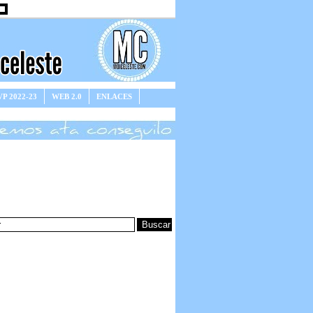
P 2022-23
WEB 2.0
ENLACES