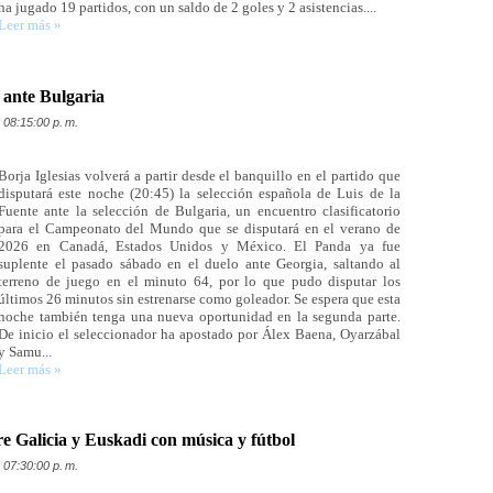
ha jugado 19 partidos, con un saldo de 2 goles y 2 asistencias....
Leer más »
e ante Bulgaria
 08:15:00 p. m.
Borja Iglesias volverá a partir desde el banquillo en el partido que
disputará este noche (20:45) la selección española de Luis de la
Fuente ante la selección de Bulgaria, un encuentro clasificatorio
para el Campeonato del Mundo que se disputará en el verano de
2026 en Canadá, Estados Unidos y México. El Panda ya fue
suplente el pasado sábado en el duelo ante Georgia, saltando al
terreno de juego en el minuto 64, por lo que pudo disputar los
últimos 26 minutos sin estrenarse como goleador. Se espera que esta
noche también tenga una nueva oportunidad en la segunda parte.
De inicio el seleccionador ha apostado por Álex Baena, Oyarzábal
y Samu...
Leer más »
e Galicia y Euskadi con música y fútbol
 07:30:00 p. m.