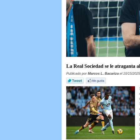
Tiras celestes por Davida
La Real Sociedad se le atraganta a
Publicado por
Marcos L. Bacariza
el 10/15/2025