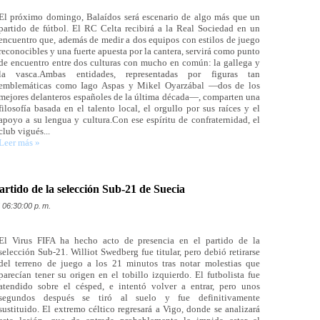
El próximo domingo, Balaídos será escenario de algo más que un
partido de fútbol. El RC Celta recibirá a la Real Sociedad en un
encuentro que, además de medir a dos equipos con estilos de juego
reconocibles y una fuerte apuesta por la cantera, servirá como punto
de encuentro entre dos culturas con mucho en común: la gallega y
la vasca.Ambas entidades, representadas por figuras tan
emblemáticas como Iago Aspas y Mikel Oyarzábal —dos de los
mejores delanteros españoles de la última década—, comparten una
filosofía basada en el talento local, el orgullo por sus raíces y el
apoyo a su lengua y cultura.Con ese espíritu de confraternidad, el
club vigués...
Leer más »
rtido de la selección Sub-21 de Suecia
 06:30:00 p. m.
El Virus FIFA ha hecho acto de presencia en el partido de la
selección Sub-21. Williot Swedberg fue titular, pero debió retirarse
del terreno de juego a los 21 minutos tras notar molestias que
parecían tener su origen en el tobillo izquierdo. El futbolista fue
atendido sobre el césped, e intentó volver a entrar, pero unos
segundos después se tiró al suelo y fue definitivamente
sustituido. El extremo céltico regresará a Vigo, donde se analizará