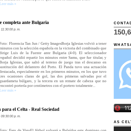
Leer más »
te completa ante Bulgaria
CONTAD
 11:30:00 p. m.
150,
Foto: Florencia Tan Jun / Getty ImagesBorja Iglesias volvió a tener
WHATS
minutos con la selección española en la victoria del combinado que
dirige Luis de la Fuente ante Bulgaria (4-0). El seleccionador
español decidió repartir los minutos entre Samu, que fue titular, y
Borja Iglesias, que saltó al terreno de juego tras el descanso en
sustitución del delantero del Porto. El Panda tuvo una actuación
destacada, especialmente en los primeros minutos, en los que tuvo
tres ocasiones claras de gol, las dos primeras salvadas por el
guardameta búlgaro, y la tercera en un remate de cabeza que no
encontró portería por centímetros con el portero totalmente...
Leer más »
 para el Celta - Real Sociedad
 09:30:00 p. m.
AS CEL
Foto: Faro de VigoEl fútbol volverá a Balaídos este domingo con