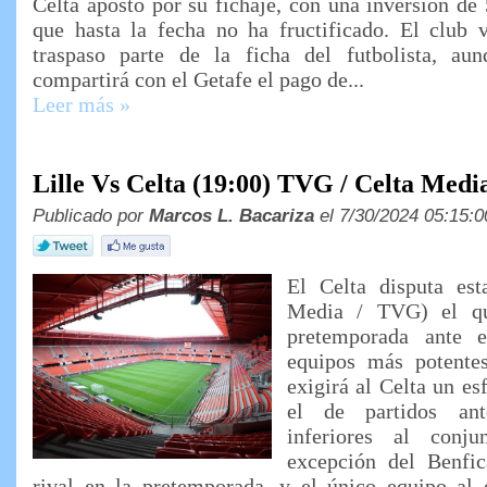
Celta apostó por su fichaje, con una inversión de 
que hasta la fecha no ha fructificado. El club v
traspaso parte de la ficha del futbolista, a
compartirá con el Getafe el pago de...
Leer más »
Lille Vs Celta (19:00) TVG / Celta Medi
Publicado por
Marcos L. Bacariza
el 7/30/2024 05:15:0
El Celta disputa est
Media / TVG) el qu
pretemporada ante e
equipos más potente
exigirá al Celta un e
el de partidos ante
inferiores al conju
excepción del Benfic
rival en la pretemporada, y el único equipo al