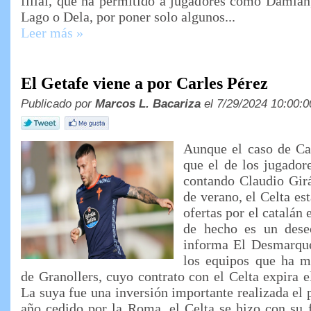
filial, que ha permitido a jugadores como Damián
Lago o Dela, por poner solo algunos...
Leer más »
El Getafe viene a por Carles Pérez
Publicado por
Marcos L. Bacariza
el 7/29/2024 10:00:0
Aunque el caso de Car
que el de los jugador
contando Claudio Girá
de verano, el Celta es
ofertas por el catalán 
de hecho es un dese
informa El Desmarque
los equipos que ha mo
de Granollers, cuyo contrato con el Celta expira e
La suya fue una inversión importante realizada el 
año cedido por la Roma, el Celta se hizo con su 