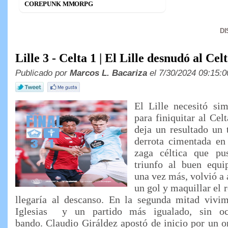
COREPUNK MMORPG
D
Lille 3 - Celta 1 | El Lille desnudó al Ce
Publicado por
Marcos L. Bacariza
el 7/30/2024 09:15:0
El Lille necesitó si
para finiquitar al Cel
deja un resultado un 
derrota cimentada en 
zaga céltica que pu
triunfo al buen equi
una vez más, volvió a 
un gol y maquillar el r
llegaría al descanso. En la segunda mitad vivi
Iglesias y un partido más igualado, sin oc
bando. Claudio Giráldez apostó de inicio por un o