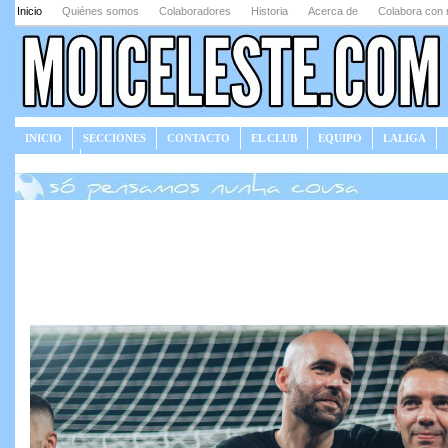
Inicio
Quiénes somos
Colaboradores
Historia
Acerca de
Colabora con 
INICIO
SECCIONES
CONTACTO
EL CLUB
EQUIPO
LALIGA
JUEGOS