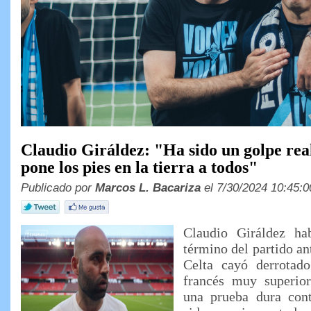
Tiras celestes por Davida
Claudio Giráldez: "Ha sido un golpe rea
pone los pies en la tierra a todos"
Publicado por
Marcos L. Bacariza
el 7/30/2024 10:45:0
Claudio Giráldez hab
término del partido ant
Celta cayó derrotad
francés muy superio
una prueba dura con