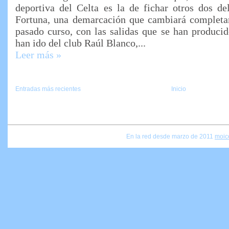
deportiva del Celta es la de fichar otros dos de
Fortuna, una demarcación que cambiará completa
pasado curso, con las salidas que se han produci
han ido del club Raúl Blanco,...
Leer más »
Entradas más recientes
Inicio
En la red desde marzo de 2011
moic